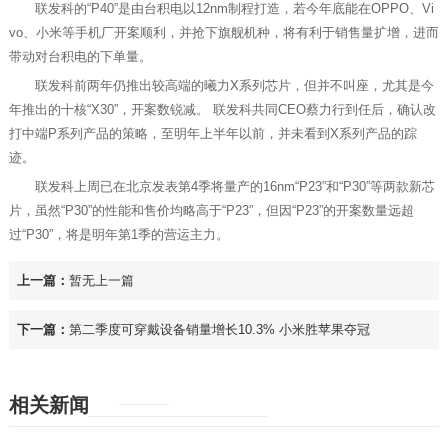
联发科的“P40”是由台积电以12nm制程打造，若今年底能在OPPO、Vi
vo、小米等手机厂开案顺利，并抢下旗舰机种，将有利于销售量扩增，进而
带动对台积电的下单量。
联发科前两年仍推出较高端的曦力X系列芯片，但并不叫座，尤其是今
年推出的十核“X30”，开案数锐减。 联发科共同CEO蔡力行到任后，确认改
打中端P系列产品的策略，至明年上半年以前，并未看到X系列产品的踪
迹。
联发科上周已在北京发表第4季将量产的16nm“P23”和“P30”等两款新芯
片，虽然“P30”的性能和售价均略高于“P23”，但因“P23”的开案数量远超
过“P30”，将是明年第1季的营运主力。
上一篇：
暂无上一篇
下一篇：
第二季度可穿戴设备销量增长10.3% 小米胜苹果夺冠
相关新闻