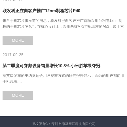
联发科正在向客户推广12nm制程芯片P40
来自手机芯片供应链的消息，联发科已向客户推广首颗采用台积电12nm制
程的手机芯片“P40”，在核心设计上，采用两核A73搭配四核的A53，属于六
核心的设计，而不是往年主推的八核心。
MORE
2017-09-25
第二季度可穿戴设备销量增长10.3% 小米胜苹果夺冠
据艾瑞发布的里约奥运会用户观赛方式的研究报告显示，85%的用户都使用
手机观看....
MORE
版权所有©：深圳市德晟摩拜科技有限公司