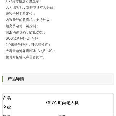
1.77英寸横屏彩屏显示；
30万照相机，支持电话本大头贴；
兼容全球卫星定位；
内置天线的收音机，支持外放；
超亮手电筒一键控制；
侧滑动键盘锁，防止误拨；
SOS紧急呼叫5组号码；
2个亲情号码键，可远程设置；
大容量电池兼容NOKIA的BL-4C；
拨号时按键人声语音提示。
产品详情
产品
G97A-时尚老人机
名称