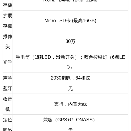
存储
扩展
Micro SD卡 (最高16GB)
存储
摄像
30万
头
手电筒（1颗LED，滑动开关）；蓝色按键灯（6颗LE
光学
D）
声学
2030喇叭，64和弦
蓝牙
无
收音
支持，内置天线
机
定位
兼容（GPS+GLONASS）
网络
无