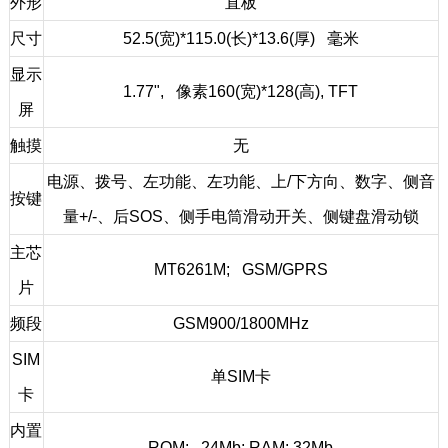
外形
直板
尺寸
52.5(宽)*115.0(长)*13.6(厚) 毫米
显示
1.77", 像素160(宽)*128(高), TFT
屏
触摸
无
电源、拨号、左功能、左功能、上/下方向、数字、侧音
按键
量+/-、后SOS、侧手电筒滑动开关、侧键盘滑动锁
主芯
MT6261M; GSM/GPRS
片
频段
GSM900/1800MHz
SIM
单SIM卡
卡
内置
ROM: 24Mb; RAM: 32Mb